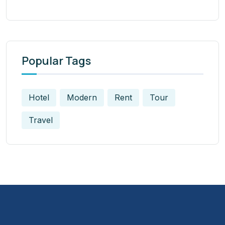
Popular Tags
Hotel
Modern
Rent
Tour
Travel