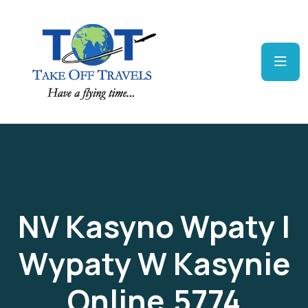
NV Kasyno Wpaty I
Wypaty W Kasynie
Online.5774