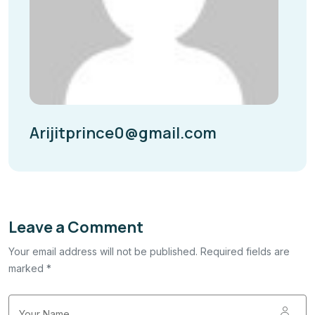
Arijitprince0@gmail.com
Leave a Comment
Your email address will not be published. Required fields are
marked *