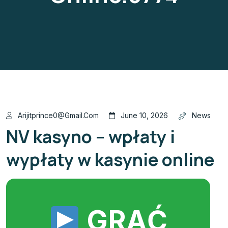
Arijitprince0@gmail.com
June 10, 2026
News
NV kasyno – wpłaty i
wypłaty w kasynie online
GRAĆ