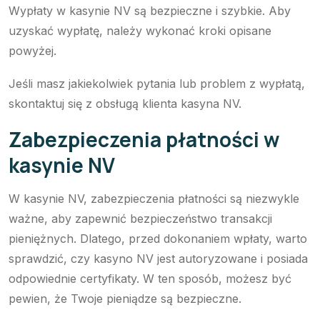
Wypłaty w kasynie NV są bezpieczne i szybkie. Aby
uzyskać wypłatę, należy wykonać kroki opisane
powyżej.
Jeśli masz jakiekolwiek pytania lub problem z wypłatą,
skontaktuj się z obsługą klienta kasyna NV.
Zabezpieczenia płatności w
kasynie NV
W kasynie NV, zabezpieczenia płatności są niezwykle
ważne, aby zapewnić bezpieczeństwo transakcji
pieniężnych. Dlatego, przed dokonaniem wpłaty, warto
sprawdzić, czy kasyno NV jest autoryzowane i posiada
odpowiednie certyfikaty. W ten sposób, możesz być
pewien, że Twoje pieniądze są bezpieczne.