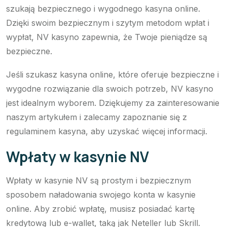
szukają bezpiecznego i wygodnego kasyna online.
Dzięki swoim bezpiecznym i szytym metodom wpłat i
wypłat, NV kasyno zapewnia, że Twoje pieniądze są
bezpieczne.
Jeśli szukasz kasyna online, które oferuje bezpieczne i
wygodne rozwiązanie dla swoich potrzeb, NV kasyno
jest idealnym wyborem. Dziękujemy za zainteresowanie
naszym artykułem i zalecamy zapoznanie się z
regulaminem kasyna, aby uzyskać więcej informacji.
Wpłaty w kasynie NV
Wpłaty w kasynie NV są prostym i bezpiecznym
sposobem naładowania swojego konta w kasynie
online. Aby zrobić wpłatę, musisz posiadać kartę
kredytową lub e-wallet, taką jak Neteller lub Skrill.