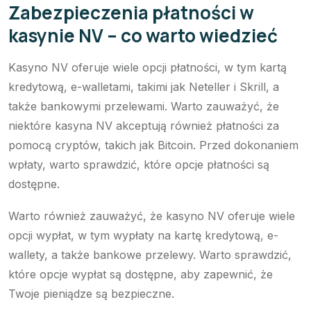
Zabezpieczenia płatności w
kasynie NV – co warto wiedzieć
Kasyno NV oferuje wiele opcji płatności, w tym kartą
kredytową, e-walletami, takimi jak Neteller i Skrill, a
także bankowymi przelewami. Warto zauważyć, że
niektóre kasyna NV akceptują również płatności za
pomocą cryptów, takich jak Bitcoin. Przed dokonaniem
wpłaty, warto sprawdzić, które opcje płatności są
dostępne.
Warto również zauważyć, że kasyno NV oferuje wiele
opcji wypłat, w tym wypłaty na kartę kredytową, e-
wallety, a także bankowe przelewy. Warto sprawdzić,
które opcje wypłat są dostępne, aby zapewnić, że
Twoje pieniądze są bezpieczne.