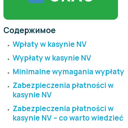
Содержимое
Wpłaty w kasynie NV
Wypłaty w kasynie NV
Minimalne wymagania wypłaty
Zabezpieczenia płatności w
kasynie NV
Zabezpieczenia płatności w
kasynie NV – co warto wiedzieć