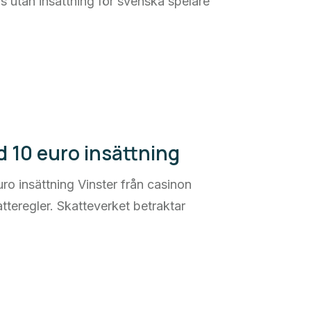
s utan insättning för svenska spelare
 10 euro insättning
ro insättning Vinster från casinon
teregler. Skatteverket betraktar