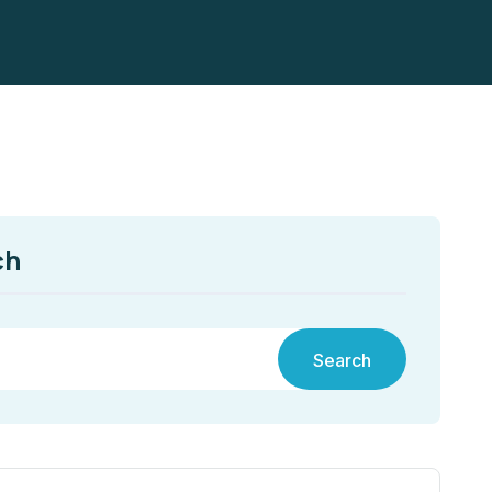
ch
Search