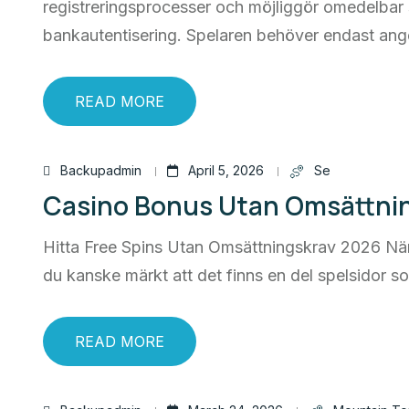
registreringsprocesser och möjliggör omedelbar 
bankautentisering. Spelaren behöver endast ange 
READ MORE
Backupadmin
April 5, 2026
Se
Casino Bonus Utan Omsättni
Hitta Free Spins Utan Omsättningskrav 2026 När 
du kanske märkt att det finns en del spelsidor 
READ MORE