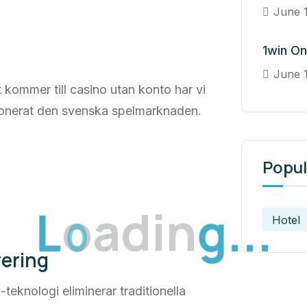
June 
1win On
June 
kommer till casino utan konto har vi
tionerat den svenska spelmarknaden.
Popul
L
o
a
d
i
n
g
.
.
.
Hotel
rering
teknologi eliminerar traditionella