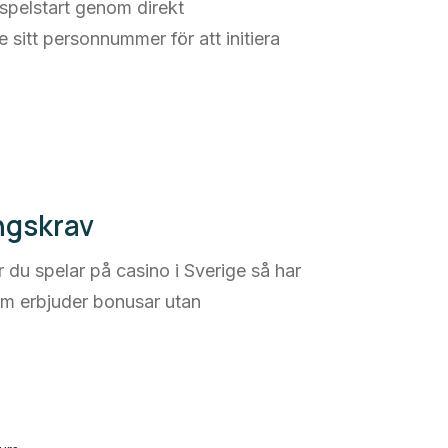
spelstart genom direkt
sitt personnummer för att initiera
ngskrav
du spelar på casino i Sverige så har
som erbjuder bonusar utan