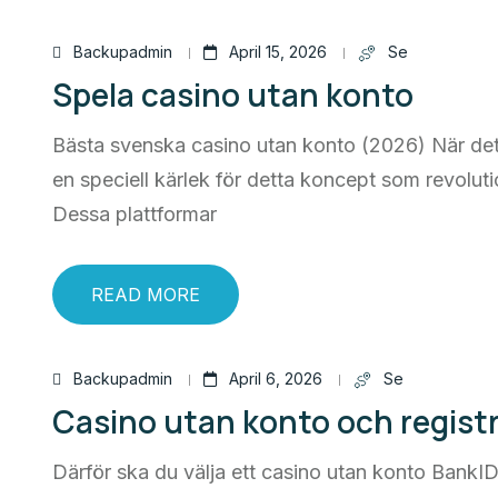
Backupadmin
April 15, 2026
Se
Spela casino utan konto
Bästa svenska casino utan konto (2026) När det 
en speciell kärlek för detta koncept som revolu
Dessa plattformar
READ MORE
Backupadmin
April 6, 2026
Se
Casino utan konto och regist
Därför ska du välja ett casino utan konto BankID-