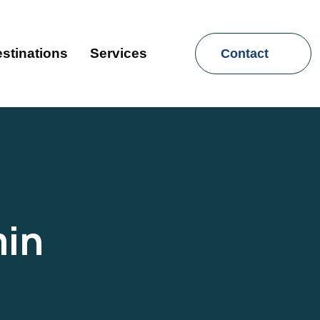
stinations
Services
Contact
in