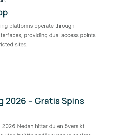
urs
op
ng platforms operate through
terfaces, providing dual access points
icted sites.
g 2026 – Gratis Spins
i 2026 Nedan hittar du en översikt