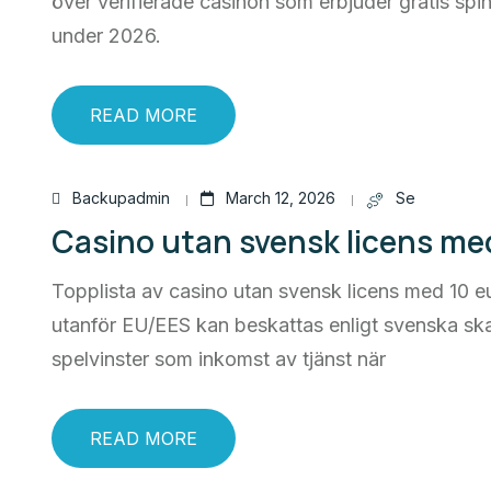
över verifierade casinon som erbjuder gratis spin
under 2026.
READ MORE
Backupadmin
March 12, 2026
Se
Casino utan svensk licens med
Topplista av casino utan svensk licens med 10 eu
utanför EU/EES kan beskattas enligt svenska skat
spelvinster som inkomst av tjänst när
READ MORE