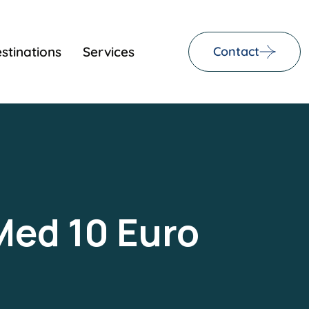
stinations
Services
Contact
Med 10 Euro