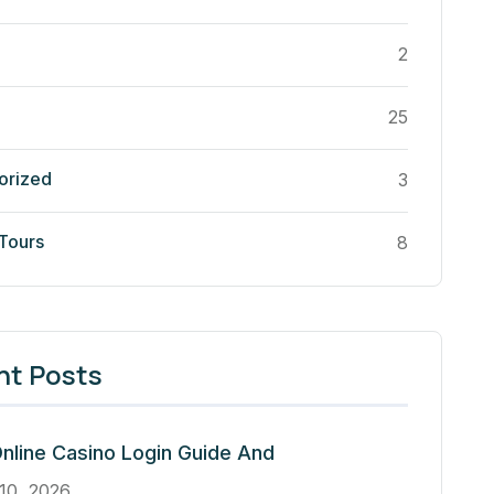
2
25
orized
3
 Tours
8
nt Posts
nline Casino Login Guide And
10, 2026