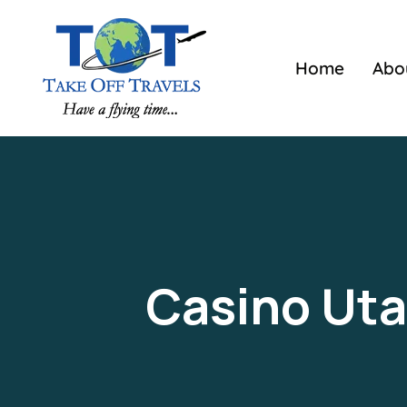
Home
Abo
Casino Uta