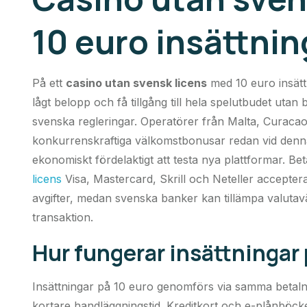
10 euro insättnin
På ett
casino utan svensk licens
med 10 euro insät
lågt belopp och få tillgång till hela spelutbudet uta
svenska regleringar. Operatörer från Malta, Curacao
konkurrenskraftiga välkomstbonusar redan vid denna 
ekonomiskt fördelaktigt att testa nya plattformar. 
licens
Visa, Mastercard, Skrill och Neteller acceptera
avgifter, medan svenska banker kan tillämpa valutavä
transaktion.
Hur fungerar insättningar 
Insättningar på 10 euro genomförs via samma beta
kortare handläggningstid. Kreditkort och e-plånböcke