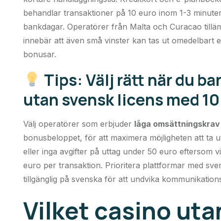
behandlar transaktioner på 10 euro inom 1-3 minute
bankdagar. Operatörer från Malta och Curacao tillämp
innebär att även små vinster kan tas ut omedelbart 
bonusar.
Tips: Välj rätt när du ba
utan svensk licens med 10
Välj operatörer som erbjuder
låga omsättningskrav
bonusbeloppet, för att maximera möjligheten att ta ut 
eller inga avgifter på uttag under 50 euro eftersom vi
euro per transaktion. Prioritera plattformar med sv
tillgänglig på svenska för att undvika kommunikation
Vilket casino ut