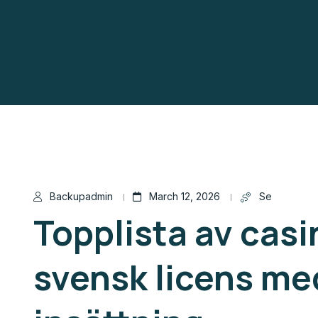
Backupadmin
March 12, 2026
Se
Topplista av casi
svensk licens me