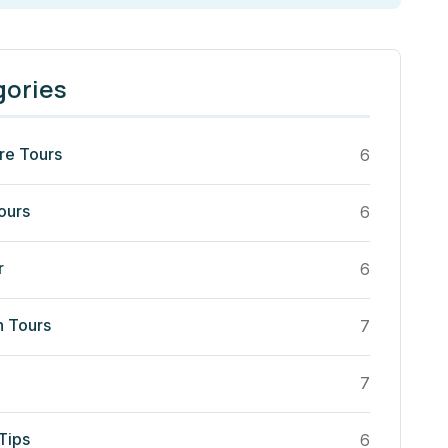
gories
re Tours
6
ours
6
r
6
n Tours
7
7
Tips
6