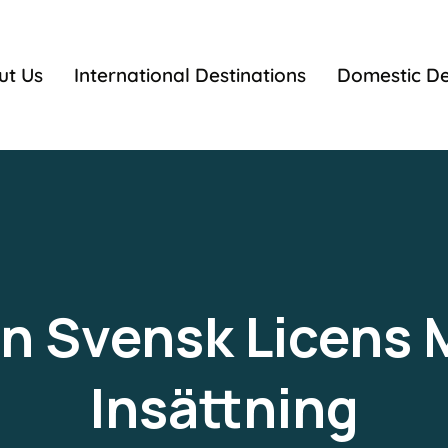
ut Us
International Destinations
Domestic De
n Svensk Licens 
Insättning