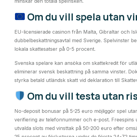
minskar den totala spelrisken.
Om du vill spela utan v
EU-licensierade casinon från Malta, Gibraltar och Is
dubbelbeskattningsavtal med Sverige. Spelvinster be
lokala skattesatser på 0-5 procent.
Svenska spelare kan ansöka om skattekredit för utlän
eliminerar svensk beskattning på samma vinster. Dok
styrka betald utländsk skatt vid deklaration till Skatte
Om du vill testa utan ri
No-deposit bonusar på 5-25 euro möjliggör spel utan
verifiering av telefonnummer och e-post. Freespins u
utvalda slots med vinsttak på 50-200 euro efter oms
25 procent av förlusterna under de första 24-72 t