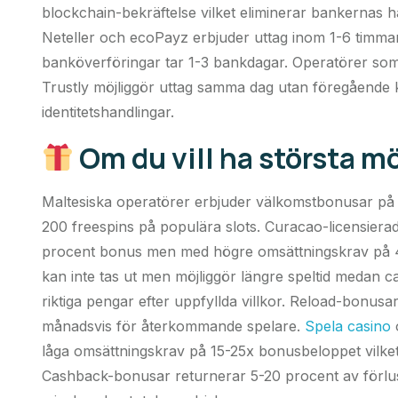
blockchain-bekräftelse vilket eliminerar bankernas h
Neteller och ecoPayz erbjuder uttag inom 1-6 timmar
banköverföringar tar 1-3 bankdagar. Operatörer so
Trustly möjliggör uttag samma dag utan föregående ko
identitetshandlingar.
Om du vill ha största m
Maltesiska operatörer erbjuder välkomstbonusar på 
200 freespins på populära slots. Curacao-licensierad
procent bonus men med högre omsättningskrav på 
kan inte tas ut men möjliggör längre speltid medan c
riktiga pengar efter uppfyllda villkor. Reload-bonusa
månadsvis för återkommande spelare.
Spela casino
o
låga omsättningskrav på 15-25x bonusbeloppet vilke
Cashback-bonusar returnerar 5-20 procent av förlus