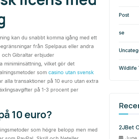
g
Post
se
tning kan du snabbt komma igång med ett
n begränsningar från Spelpaus eller andra
Uncateg
 och Gibraltar erbjuder
minimiinsättning, vilket gör det
Wildlife
Betalningsmetoder som
casino utan svensk
r alla transaktioner på 10 euro utan extra
xlingsavgifter på 1-3 procent per
Rece
på 10 euro?
2JBet O
lningsmetoder som högre belopp men med
June 
r som PayPal, Skrill och Neteller