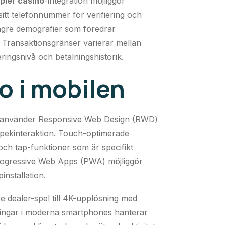
pler casino
-integration möjliggör
itt telefonnummer för verifiering och
l yngre demografier som föredrar
g. Transaktionsgränser varierar mellan
ingsnivå och betalningshistorik.
o i mobilen
r använder Responsive Web Design (RWD)
 pekinteraktion. Touch-optimerade
och tap-funktioner som är specifikt
Progressive Web Apps (PWA) möjliggör
installation.
ve dealer-spel till 4K-upplösning med
eringar i moderna smartphones hanterar