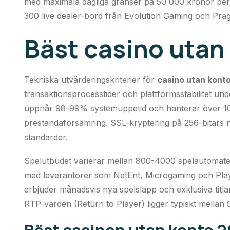
med maximala dagliga gränser på 50 000 kronor per tr
300 live dealer-bord från Evolution Gaming och Prag
Bäst casino utan
Tekniska utvärderingskriterier för
casino utan kont
transaktionsprocesstider och plattformsstabilitet u
uppnår 98-99% systemuppetid och hanterar över 10
prestandaförsämring. SSL-kryptering på 256-bitars n
standarder.
Spelutbudet varierar mellan 800-4000 spelautomate
med leverantörer som NetEnt, Microgaming och Pla
erbjuder månadsvis nya spelsläpp och exklusiva titla
RTP-värden (Return to Player) ligger typiskt mellan 