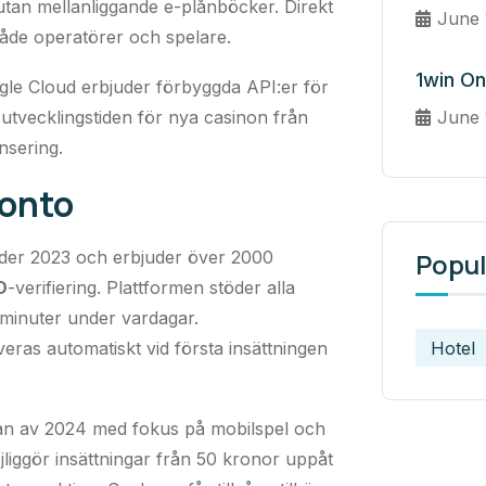
 utan mellanliggande e-plånböcker. Direkt
June 
både operatörer och spelare.
1win On
e Cloud erbjuder förbyggda API:er för
 utvecklingstiden för nya casinon från
June 
nsering.
konto
der 2023 och erbjuder över 2000
Popul
D
-verifiering. Plattformen stöder alla
minuter under vardagar.
Hotel
ras automatiskt vid första insättningen
rjan av 2024 med fokus på mobilspel och
jliggör insättningar från 50 kronor uppåt