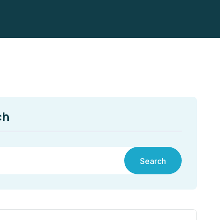
ch
Search