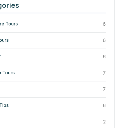
gories
re Tours
6
ours
6
r
6
n Tours
7
7
Tips
6
2