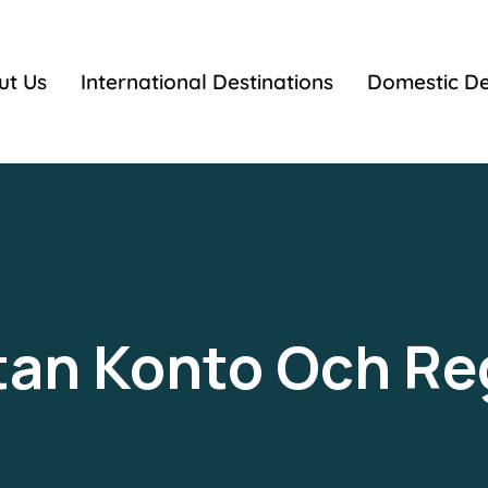
ut Us
International Destinations
Domestic De
tan Konto Och Reg