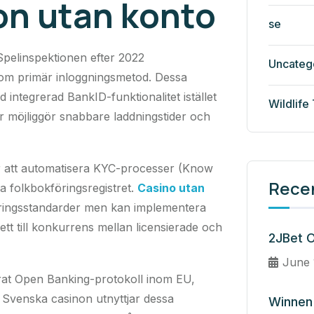
on utan konto
se
 Spelinspektionen efter 2022
Uncateg
som primär inloggningsmetod. Dessa
integrerad BankID-funktionalitet istället
Wildlife
er möjliggör snabbare laddningstider och
r att automatisera KYC-processer (Know
Rece
 folkbokföringsregistret.
Casino utan
eringsstandarder men kan implementera
ett till konkurrens mellan licensierade och
2JBet O
June 
rat Open Banking-protokoll inom EU,
ta. Svenska casinon utnyttjar dessa
Winnen 