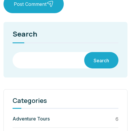
Post Comment
Search
Search
Categories
Adventure Tours
6