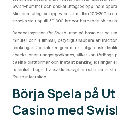
Swish-nummer och önskat uttagsbelopp inom operatör
Minimum uttagsbelopp varierar mellan 100-200 kro
sträcka sig upp till 50,000 kronor beroende på spela
Behandlingstiden för Swish uttag på
bästa casino
uta
minuter och 4 timmar, betydligt snabbare än traditi
bankdagar. Operatören genomför obligatorisk identit
checks innan uttaget godkänns, vilket kan förlänga 
casino
plattformar och
instant banking
lösningar e
potentiellt högre transaktionsavgifter och mindre st
Swish integration.
Börja Spela på U
Casino med Swis