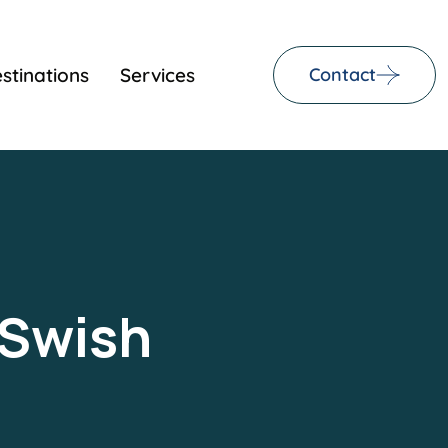
stinations
Services
Contact
 Swish