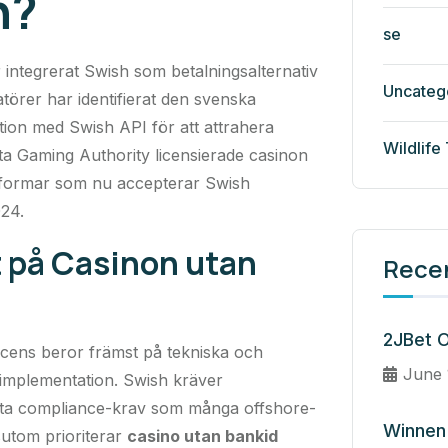
h?
se
integrerat Swish som betalningsalternativ
Uncateg
törer har identifierat den svenska
ation med Swish API för att attrahera
Wildlife
a Gaming Authority licensierade casinon
ttformar som nu accepterar Swish
24.
t på Casinon utan
Rece
2JBet O
licens beror främst på tekniska och
June 
 implementation. Swish kräver
rikta compliance-krav som många offshore-
Winnen 
utom prioriterar
casino utan bankid