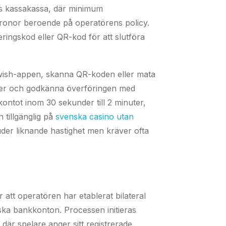
ts kassakassa, där minimum
 kronor beroende på operatörens policy.
ringskod eller QR-kod för att slutföra
ish-appen, skanna QR-koden eller mata
jer och godkänna överföringen med
kontot inom 30 sekunder till 2 minuter,
 tillgänglig på
svenska casino utan
uder liknande hastighet men kräver ofta
 att operatören har etablerat bilateral
nska bankkonton. Processen initieras
där spelare anger sitt registrerade