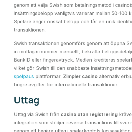
genom att välja Swish som betalningsmetod i casino
insättningsbelopp vanligtvis varierar mellan 50-100
Spelare anger önskat belopp och får en unik identifie
transaktionen.
Swish transaktionen genomförs genom att öppna Sw
in mottagarnummer manuellt, bekräfta beloppsdetal
BankID eller fingeravtryck. Medlen krediteras spelar
vilket gör Swish till den snabbaste insättningsmetoden
spelpaus
plattformar.
Zimpler casino
alternativ erbj
högre avgifter för internationella transaktioner.
Uttag
Uttag via Swish från
casino utan registrering
kräver
integration som stödjer reverse transactions till sve
genom att begära uttag i spelarkontots kassasektion, 