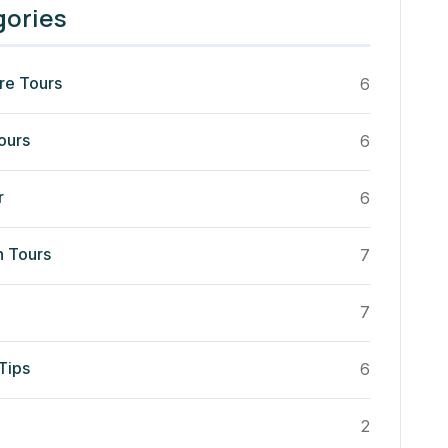
gories
re Tours
6
ours
6
r
6
n Tours
7
7
Tips
6
2