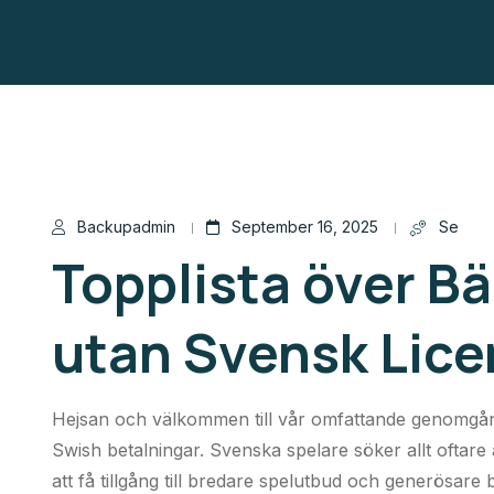
Backupadmin
September 16, 2025
Se
Topplista över B
utan Svensk Lic
Hejsan och välkommen till vår omfattande genomg
Swish betalningar. Svenska spelare söker allt oftare a
att få tillgång till bredare spelutbud och generösare