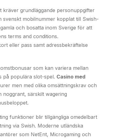
 kräver grundläggande personuppgifter
ch svenskt mobilnummer kopplat till Swish-
 gamla och bosatta inom Sverige för att
rens terms and conditions.
rt eller pass samt adressbekräftelse
älkomstbonusar som kan variera mellan
s på populära slot-spel.
Casino med
kturer men med olika omsättningskrav och
n noggrant, särskilt wagering
nusbeloppet.
ing funktioner blir tillgängliga omedelbart
ättning via Swish. Moderne
utländska
rantörer som NetEnt, Microgaming och