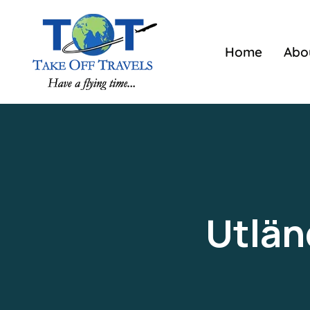
Home
Abo
Utlän