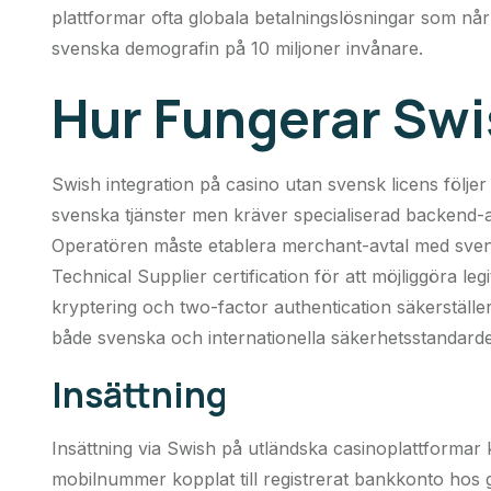
plattformar ofta globala betalningslösningar som nå
svenska demografin på 10 miljoner invånare.
Hur Fungerar Swi
Swish integration på
casino utan svensk licens
följe
svenska tjänster men kräver specialiserad backend-a
Operatören måste etablera merchant-avtal med sve
Technical Supplier certification för att möjliggöra l
kryptering och two-factor authentication säkerställer
både svenska och internationella säkerhetsstandarde
Insättning
Insättning via Swish på utländska casinoplattformar 
mobilnummer kopplat till registrerat bankkonto hos