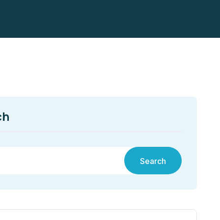
ch
Search